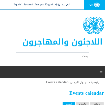
Jump to navigation
العربية
中文
English
Français
Русский
Español
UN
اللاجئون والمهاجرون
ا
ب
س
ح
ت
ث
م
ا

ر
ة
الرئيسية
›
الجدول الزمني
›
Events calendar
أنت
ا
هنا
ل
Events calendar
ب
ح
ا
بالشهر
باليوم
السنة
(علامة التبويب النشطة)
ث