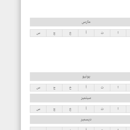
مارس
ا
ث
أ
خ
ج
س
يونيو
ا
ث
أ
خ
ج
س
سبتمبر
ا
ث
أ
خ
ج
س
ديسمبر