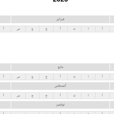
فبراير
أ
ا
ث
أ
خ
ج
س
أ
مايو
أ
ا
ث
أ
خ
ج
س
أ
أغسطس
أ
ا
ث
أ
خ
ج
س
أ
نوفمبر