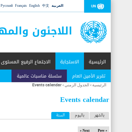
العربية
中文
English
Français
Русский
UN
اللاجئون والمه
الرئيسية
الاستجابة
الاجتماع الرفيع المستوى
تقرير الأمين العام
سلسلة مناسبات عالمية
الرئيسية
›
الجدول الزمني
›
Events calendar
أنت
هنا
Events calendar
ا
بالشهر
باليوم
السنة
(علامة التبويب النشطة)
ل
Next »
« Prev