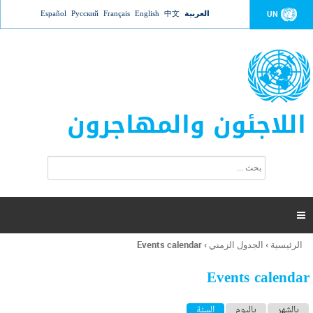
Jump to navigation
العربية
中文
English
Français
Русский
Español
UN
اللاجئون والمهاجرون
ا
ب
س
ح
ت
ث
م
ا

ر
ة
الرئيسية
›
الجدول الزمني
›
Events calendar
أنت
ا
هنا
ل
Events calendar
ب
ح
ا
بالشهر
باليوم
السنة
(علامة التبويب النشطة)
ث