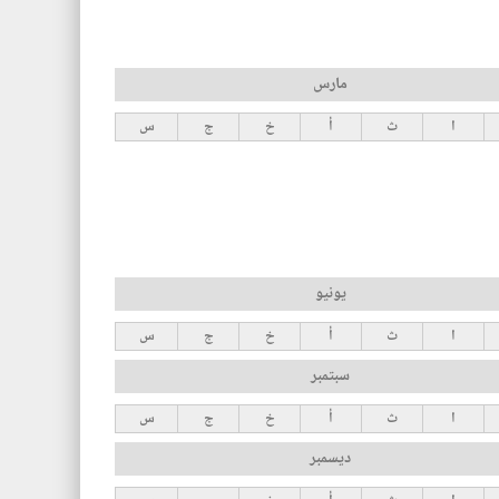
مارس
ا
ث
أ
خ
ج
س
يونيو
ا
ث
أ
خ
ج
س
سبتمبر
ا
ث
أ
خ
ج
س
ديسمبر