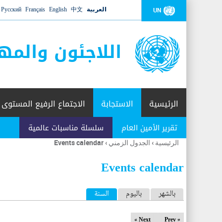
العربية
中文
English
Français
Русский
UN
اللاجئون والمه
الرئيسية
الاستجابة
الاجتماع الرفيع المستوى
تقرير الأمين العام
سلسلة مناسبات عالمية
الرئيسية
›
الجدول الزمني
›
Events calendar
أنت
هنا
Events calendar
ا
بالشهر
باليوم
السنة
(علامة التبويب النشطة)
ل
Next »
« Prev