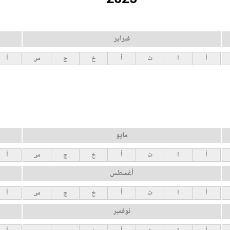
فبراير
أ
ا
ث
أ
خ
ج
س
أ
مايو
أ
ا
ث
أ
خ
ج
س
أ
أغسطس
أ
ا
ث
أ
خ
ج
س
أ
نوفمبر