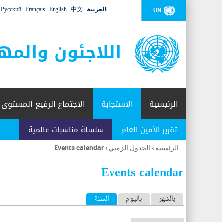
العربية
中文
English
Français
Русский
UN
اللاجئون والمه
الرئيسية
الاستجابة
الاجتماع الرفيع المستوى
تقرير الأمين العام
سلسلة مناسبات عالمية
الرئيسية
›
الجدول الزمني
›
Events calendar
أنت
هنا
Events calendar
ا
بالشهر
باليوم
السنة
(علامة التبويب النشطة)
ل