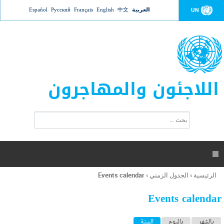
Jump to navigation
العربية
中文
English
Français
Русский
Español
UN
اللاجئون والمهاجرون
ا
ب
س
ح
ت
ث
م
ا

ر
ة
الرئيسية
›
الجدول الزمني
›
Events calendar
أنت
ا
هنا
ل
Events calendar
ب
ح
ا
بالشهر
باليوم
السنة
(علامة التبويب النشطة)
ث