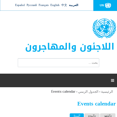
Jump to navigation
العربية
中文
English
Français
Русский
Español
UN
اللاجئون والمهاجرون
ا
ب
س
ح
ت
ث
م
ا

ر
ة
الرئيسية
›
الجدول الزمني
›
Events calendar
أنت
ا
هنا
ل
Events calendar
ب
ح
ا
بالشهر
باليوم
السنة
(علامة التبويب النشطة)
ث