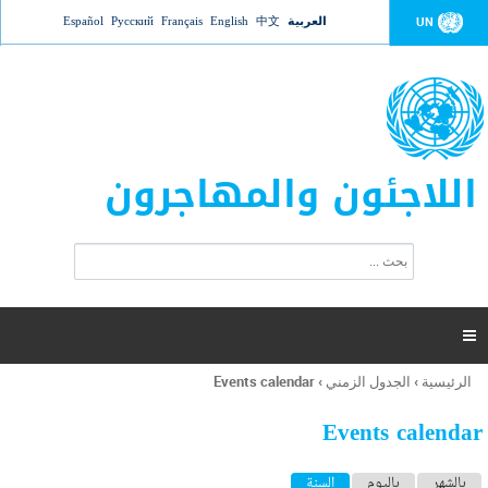
Jump to navigation
العربية
中文
English
Français
Русский
Español
UN
اللاجئون والمهاجرون
ا
ب
س
ح
ت
ث
م
ا

ر
ة
الرئيسية
›
الجدول الزمني
›
Events calendar
أنت
ا
هنا
ل
Events calendar
ب
ح
ا
بالشهر
باليوم
السنة
(علامة التبويب النشطة)
ث