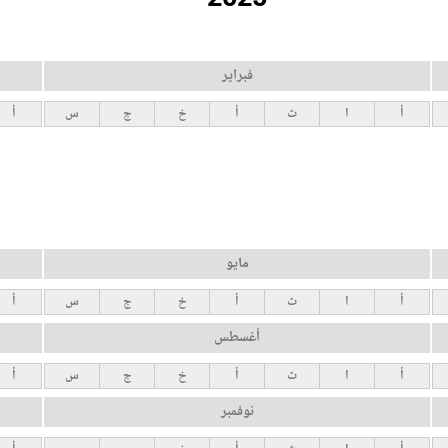
فبراير
أ
ا
ث
أ
خ
ج
س
أ
مايو
أ
ا
ث
أ
خ
ج
س
أ
أغسطس
أ
ا
ث
أ
خ
ج
س
أ
نوفمبر