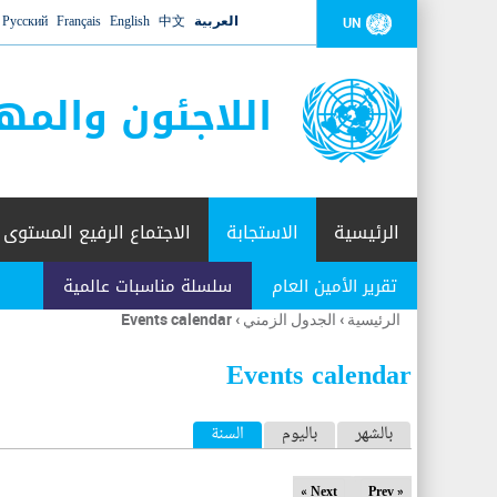
العربية
中文
English
Français
Русский
UN
اللاجئون والمه
الرئيسية
الاستجابة
الاجتماع الرفيع المستوى
تقرير الأمين العام
سلسلة مناسبات عالمية
الرئيسية
›
الجدول الزمني
›
Events calendar
أنت
هنا
Events calendar
ا
بالشهر
باليوم
السنة
(علامة التبويب النشطة)
ل
Next »
« Prev