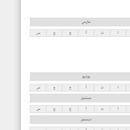
مارس
ا
ث
أ
خ
ج
س
يونيو
ا
ث
أ
خ
ج
س
سبتمبر
ا
ث
أ
خ
ج
س
ديسمبر