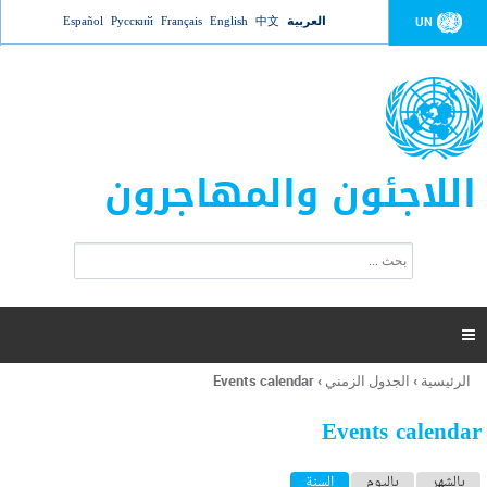
Jump to navigation
العربية
中文
English
Français
Русский
Español
UN
اللاجئون والمهاجرون
ا
ب
س
ح
ت
ث
م
ا

ر
ة
الرئيسية
›
الجدول الزمني
›
Events calendar
أنت
ا
هنا
ل
Events calendar
ب
ح
ا
بالشهر
باليوم
السنة
(علامة التبويب النشطة)
ث