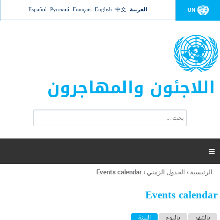
Jump to navigation
العربية
中文
English
Français
Русский
Español
UN
اللاجئون والمهاجرون
ا
ب
س
ح
ت
ث
م
ا

ر
ة
الرئيسية
›
الجدول الزمني
›
Events calendar
أنت
ا
هنا
ل
Events calendar
ب
ح
ا
بالشهر
باليوم
السنة
(علامة التبويب النشطة)
ث