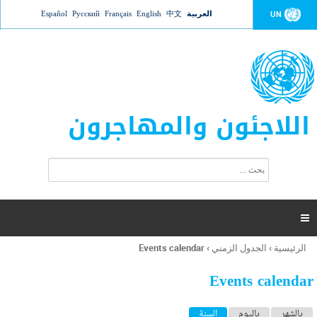
Jump to navigation
العربية
中文
English
Français
Русский
Español
UN
اللاجئون والمهاجرون
ا
ب
س
ح
ت
ث
م
ا

ر
ة
الرئيسية
›
الجدول الزمني
›
Events calendar
أنت
ا
هنا
ل
Events calendar
ب
ح
ا
بالشهر
باليوم
السنة
(علامة التبويب النشطة)
ث