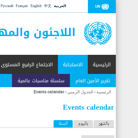
العربية
中文
English
Français
Русский
UN
اللاجئون والمه
الرئيسية
الاستجابة
الاجتماع الرفيع المستوى
تقرير الأمين العام
سلسلة مناسبات عالمية
الرئيسية
›
الجدول الزمني
›
Events calendar
أنت
هنا
Events calendar
ا
بالشهر
باليوم
السنة
(علامة التبويب النشطة)
ل