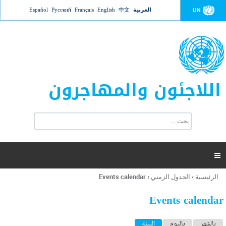
Jump to navigation
العربية
中文
English
Français
Русский
Español
UN
اللاجئون والمهاجرون
ا
ب
س
ح
ت
ث
م
ا

ر
ة
الرئيسية
›
الجدول الزمني
›
Events calendar
أنت
ا
هنا
ل
Events calendar
ب
ح
ا
بالشهر
باليوم
السنة
(علامة التبويب النشطة)
ث