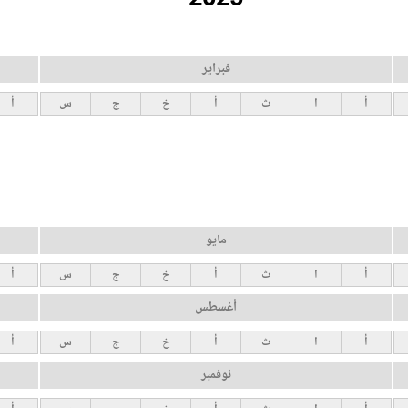
فبراير
أ
ا
ث
أ
خ
ج
س
أ
مايو
أ
ا
ث
أ
خ
ج
س
أ
أغسطس
أ
ا
ث
أ
خ
ج
س
أ
نوفمبر