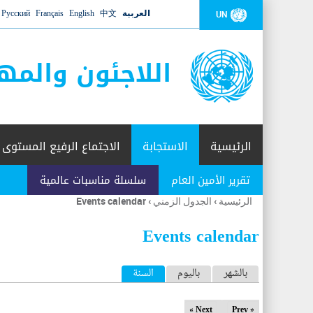
العربية
中文
English
Français
Русский
UN
اللاجئون والمه
الرئيسية
الاستجابة
الاجتماع الرفيع المستوى
تقرير الأمين العام
سلسلة مناسبات عالمية
الرئيسية
›
الجدول الزمني
›
Events calendar
أنت
هنا
Events calendar
ا
بالشهر
باليوم
السنة
(علامة التبويب النشطة)
ل
Next »
« Prev