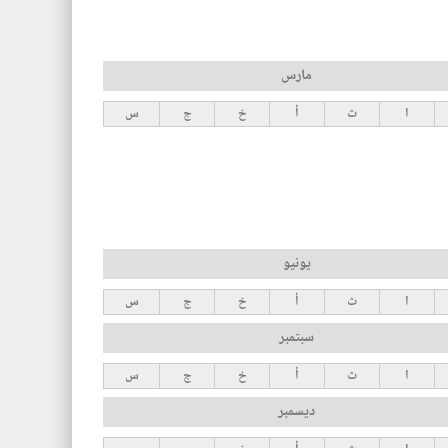
مارس
ا
ث
أ
خ
ج
س
يونيو
ا
ث
أ
خ
ج
س
سبتمبر
ا
ث
أ
خ
ج
س
ديسمبر