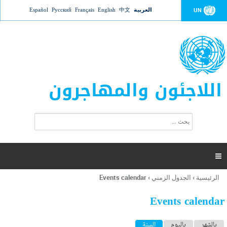
Jump to navigation
العربية
中文
English
Français
Русский
Español
UN
اللاجئون والمهاجرون
ا
ب
س
ح
ت
ث
م
ا

ر
ة
الرئيسية
›
الجدول الزمني
›
Events calendar
أنت
ا
هنا
ل
Events calendar
ب
ح
ا
بالشهر
باليوم
السنة
(علامة التبويب النشطة)
ث