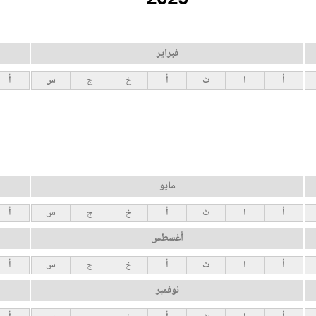
فبراير
أ
ا
ث
أ
خ
ج
س
أ
مايو
أ
ا
ث
أ
خ
ج
س
أ
أغسطس
أ
ا
ث
أ
خ
ج
س
أ
نوفمبر