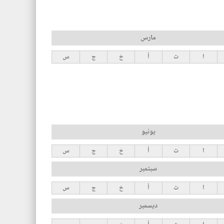
مارس
ا
ث
أ
خ
ج
س
يونيو
ا
ث
أ
خ
ج
س
سبتمبر
ا
ث
أ
خ
ج
س
ديسمبر