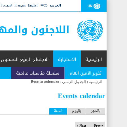
العربية
中文
English
Français
Русский
UN
اللاجئون والمه
الرئيسية
الاستجابة
الاجتماع الرفيع المستوى
تقرير الأمين العام
سلسلة مناسبات عالمية
الرئيسية
›
الجدول الزمني
›
Events calendar
أنت
هنا
Events calendar
ا
بالشهر
باليوم
السنة
(علامة التبويب النشطة)
ل
Next »
« Prev