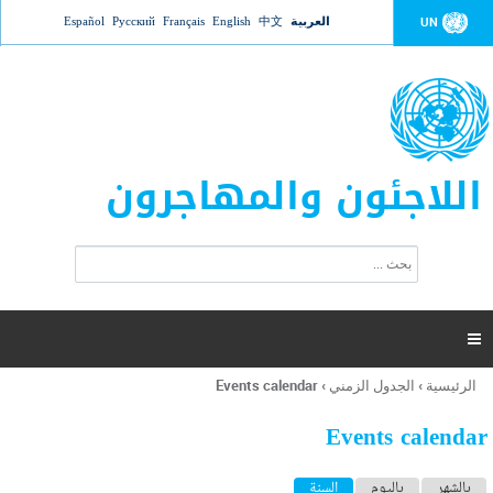
Jump to navigation
العربية
中文
English
Français
Русский
Español
UN
اللاجئون والمهاجرون
ا
ب
س
ح
ت
ث
م
ا

ر
ة
الرئيسية
›
الجدول الزمني
›
Events calendar
أنت
ا
هنا
ل
Events calendar
ب
ح
ا
بالشهر
باليوم
السنة
(علامة التبويب النشطة)
ث