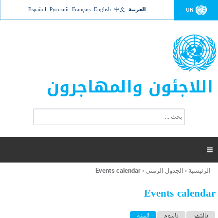
Jump to navigation
العربية
中文
English
Français
Русский
Español
UN
اللاجئون والمهاجرون
ا
ب
س
ح
ت
ث
م
ا

ر
ة
الرئيسية
›
الجدول الزمني
›
Events calendar
أنت
ا
هنا
ل
Events calendar
ب
ح
ا
بالشهر
باليوم
السنة
(علامة التبويب النشطة)
ث