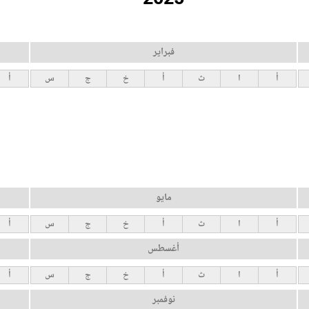
فبراير
أ
ا
ث
أ
خ
ج
س
أ
مايو
أ
ا
ث
أ
خ
ج
س
أ
أغسطس
أ
ا
ث
أ
خ
ج
س
أ
نوفمبر