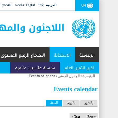
العربية
中文
English
Français
Русский
UN
اللاجئون والمه
الرئيسية
الاستجابة
الاجتماع الرفيع المستوى
تقرير الأمين العام
سلسلة مناسبات عالمية
الرئيسية
›
الجدول الزمني
›
Events calendar
أنت
هنا
Events calendar
ا
بالشهر
باليوم
السنة
(علامة التبويب النشطة)
ل
Next »
« Prev