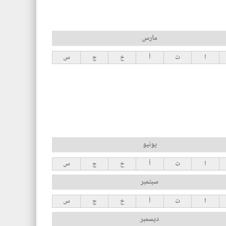
مارس
ا
ث
أ
خ
ج
س
يونيو
ا
ث
أ
خ
ج
س
سبتمبر
ا
ث
أ
خ
ج
س
ديسمبر