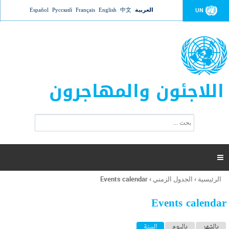
Jump to navigation
العربية
中文
English
Français
Русский
Español
UN
اللاجئون والمهاجرون
ا
ب
س
ح
ت
ث
م
ا

ر
ة
الرئيسية
›
الجدول الزمني
›
Events calendar
أنت
ا
هنا
ل
Events calendar
ب
ح
ا
بالشهر
باليوم
السنة
(علامة التبويب النشطة)
ث