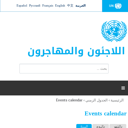
Jump to navigation
العربية
中文
English
Français
Русский
Español
UN
اللاجئون والمهاجرون
ا
ب
س
ح
ت
ث
م
ا

ر
ة
الرئيسية
›
الجدول الزمني
›
Events calendar
أنت
ا
هنا
ل
Events calendar
ب
ح
ا
بالشهر
باليوم
السنة
(علامة التبويب النشطة)
ث