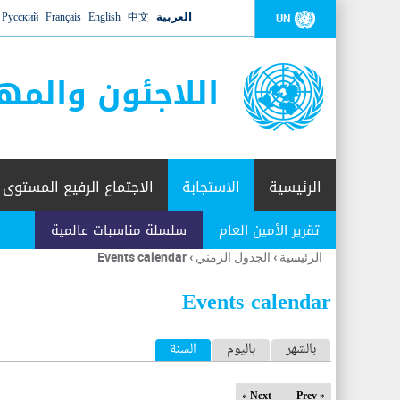
العربية
中文
English
Français
Русский
UN
اللاجئون والمه
الرئيسية
الاستجابة
الاجتماع الرفيع المستوى
تقرير الأمين العام
سلسلة مناسبات عالمية
الرئيسية
›
الجدول الزمني
›
Events calendar
أنت
هنا
Events calendar
ا
بالشهر
باليوم
السنة
(علامة التبويب النشطة)
ل
Next »
« Prev