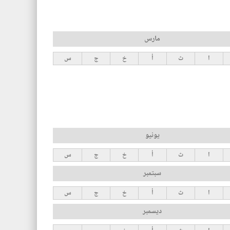
مارس
ا
ث
أ
خ
ج
س
يونيو
ا
ث
أ
خ
ج
س
سبتمبر
ا
ث
أ
خ
ج
س
ديسمبر