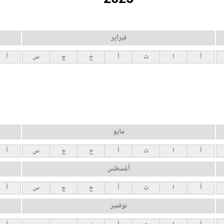
فبراير
أ
ا
ث
أ
خ
ج
س
أ
مايو
أ
ا
ث
أ
خ
ج
س
أ
أغسطس
أ
ا
ث
أ
خ
ج
س
أ
نوفمبر