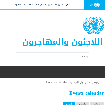
Jump to navigation
العربية
中文
English
Français
Русский
Español
UN
اللاجئون والمهاجرون
ا
ب
س
ح
ت
ث
م
ا

ر
ة
الرئيسية
›
الجدول الزمني
›
Events calendar
أنت
ا
هنا
ل
Events calendar
ب
ح
ا
بالشهر
باليوم
السنة
(علامة التبويب النشطة)
ث