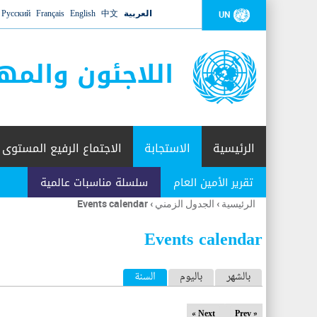
العربية
中文
English
Français
Русский
UN
اللاجئون والمه
الرئيسية
الاستجابة
الاجتماع الرفيع المستوى
تقرير الأمين العام
سلسلة مناسبات عالمية
الرئيسية
›
الجدول الزمني
›
Events calendar
أنت
هنا
Events calendar
ا
بالشهر
باليوم
السنة
(علامة التبويب النشطة)
ل
Next »
« Prev