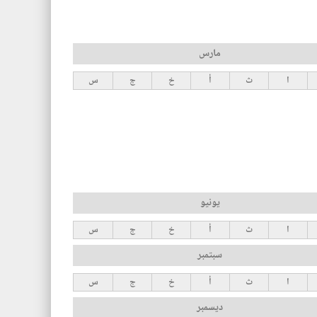
مارس
ا
ث
أ
خ
ج
س
يونيو
ا
ث
أ
خ
ج
س
سبتمبر
ا
ث
أ
خ
ج
س
ديسمبر