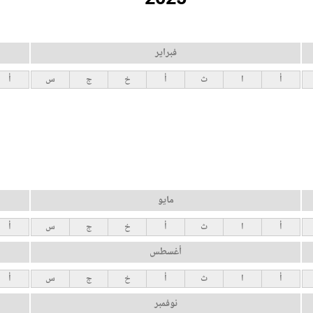
فبراير
أ
ا
ث
أ
خ
ج
س
أ
مايو
أ
ا
ث
أ
خ
ج
س
أ
أغسطس
أ
ا
ث
أ
خ
ج
س
أ
نوفمبر