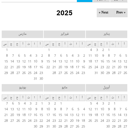
ل
2025
ت
Next »
« Prev
ب
و
ي
يناير
فبراير
مارس
ب
أ
ا
ث
أ
خ
ج
س
أ
ا
ث
أ
خ
ج
س
أ
ا
ث
أ
خ
ج
س
ا
1
1
4
3
2
1
ت
8
7
6
5
4
3
2
8
7
6
5
4
3
2
11
10
9
8
7
6
5
ا
15
14
13
12
11
10
9
15
14
13
12
11
10
9
18
17
16
15
14
13
12
ل
22
21
20
19
18
17
16
22
21
20
19
18
17
16
25
24
23
22
21
20
19
29
28
27
26
25
24
23
28
27
26
25
24
23
31
30
29
28
27
26
أ
31
30
س
ا
أبريل
مايو
يونيو
س
أ
ا
ث
أ
خ
ج
س
أ
ا
ث
أ
خ
ج
س
أ
ا
ث
أ
خ
ج
س
ي
7
6
5
4
3
2
1
3
2
1
5
4
3
2
1
ة
14
13
12
11
10
9
8
10
9
8
7
6
5
4
12
11
10
9
8
7
6
21
20
19
18
17
16
15
17
16
15
14
13
12
11
19
18
17
16
15
14
13
28
27
26
25
24
23
22
24
23
22
21
20
19
18
26
25
24
23
22
21
20
30
29
31
30
29
28
27
26
25
30
29
28
27