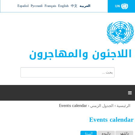
Jump to navigation
العربية
中文
English
Français
Русский
Español
UN
اللاجئون والمهاجرون
ا
ب
س
ح
ت
ث
م
ا

ر
ة
الرئيسية
›
الجدول الزمني
›
Events calendar
أنت
ا
هنا
ل
Events calendar
ب
ح
ا
بالشهر
باليوم
السنة
(علامة التبويب النشطة)
ث