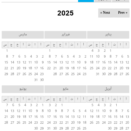
ل
2025
ت
Next »
« Prev
ب
و
ي
يناير
فبراير
مارس
ب
أ
ا
ث
أ
خ
ج
س
أ
ا
ث
أ
خ
ج
س
أ
ا
ث
أ
خ
ج
س
ا
1
1
4
3
2
1
ت
8
7
6
5
4
3
2
8
7
6
5
4
3
2
11
10
9
8
7
6
5
ا
15
14
13
12
11
10
9
15
14
13
12
11
10
9
18
17
16
15
14
13
12
ل
22
21
20
19
18
17
16
22
21
20
19
18
17
16
25
24
23
22
21
20
19
29
28
27
26
25
24
23
28
27
26
25
24
23
31
30
29
28
27
26
أ
31
30
س
ا
أبريل
مايو
يونيو
س
أ
ا
ث
أ
خ
ج
س
أ
ا
ث
أ
خ
ج
س
أ
ا
ث
أ
خ
ج
س
ي
7
6
5
4
3
2
1
3
2
1
5
4
3
2
1
ة
14
13
12
11
10
9
8
10
9
8
7
6
5
4
12
11
10
9
8
7
6
21
20
19
18
17
16
15
17
16
15
14
13
12
11
19
18
17
16
15
14
13
28
27
26
25
24
23
22
24
23
22
21
20
19
18
26
25
24
23
22
21
20
30
29
31
30
29
28
27
26
25
30
29
28
27