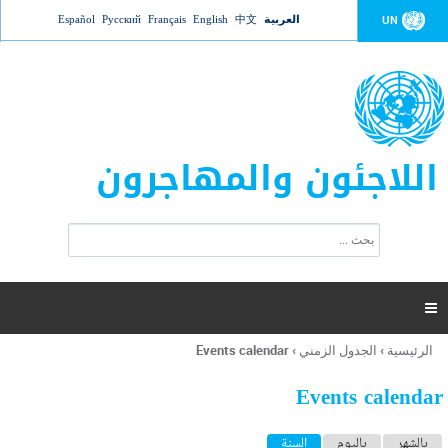
Jump to navigation
العربية
中文
English
Français
Русский
Español
UN
اللاجئون والمهاجرون
ا
ب
س
ح
ت
ث
م
ا

ر
ة
الرئيسية
›
الجدول الزمني
›
Events calendar
أنت
ا
هنا
ل
Events calendar
ب
ح
ا
بالشهر
باليوم
السنة
(علامة التبويب النشطة)
ث