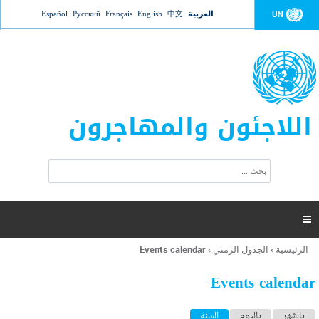
Jump to navigation
العربية
中文
English
Français
Русский
Español
UN
اللاجئون والمهاجرون
ا
ب
س
ح
ت
ث
م
ا

ر
ة
الرئيسية
›
الجدول الزمني
›
Events calendar
أنت
ا
هنا
ل
Events calendar
ب
ح
ا
بالشهر
باليوم
السنة
(علامة التبويب النشطة)
ث