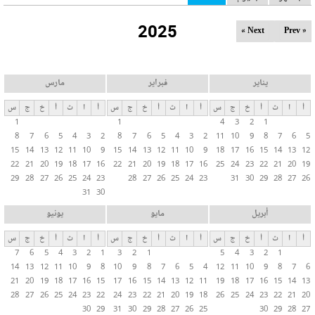
ل
2025
ت
Next »
« Prev
ب
و
ي
يناير
فبراير
مارس
ب
أ
ا
ث
أ
خ
ج
س
أ
ا
ث
أ
خ
ج
س
أ
ا
ث
أ
خ
ج
س
ا
1
1
4
3
2
1
ت
8
7
6
5
4
3
2
8
7
6
5
4
3
2
11
10
9
8
7
6
5
ا
15
14
13
12
11
10
9
15
14
13
12
11
10
9
18
17
16
15
14
13
12
ل
22
21
20
19
18
17
16
22
21
20
19
18
17
16
25
24
23
22
21
20
19
29
28
27
26
25
24
23
28
27
26
25
24
23
31
30
29
28
27
26
أ
31
30
س
ا
أبريل
مايو
يونيو
س
أ
ا
ث
أ
خ
ج
س
أ
ا
ث
أ
خ
ج
س
أ
ا
ث
أ
خ
ج
س
ي
7
6
5
4
3
2
1
3
2
1
5
4
3
2
1
ة
14
13
12
11
10
9
8
10
9
8
7
6
5
4
12
11
10
9
8
7
6
21
20
19
18
17
16
15
17
16
15
14
13
12
11
19
18
17
16
15
14
13
28
27
26
25
24
23
22
24
23
22
21
20
19
18
26
25
24
23
22
21
20
30
29
31
30
29
28
27
26
25
30
29
28
27