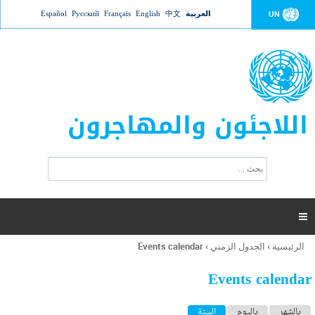
Jump to navigation
العربية
中文
English
Français
Русский
Español
UN
اللاجئون والمهاجرون
ا
ب
س
ح
ت
ث
م
ا

ر
ة
الرئيسية
›
الجدول الزمني
›
Events calendar
أنت
ا
هنا
ل
Events calendar
ب
ح
ا
بالشهر
باليوم
السنة
(علامة التبويب النشطة)
ث