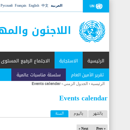
العربية
中文
English
Français
Русский
UN
اللاجئون والمه
الرئيسية
الاستجابة
الاجتماع الرفيع المستوى
تقرير الأمين العام
سلسلة مناسبات عالمية
الرئيسية
›
الجدول الزمني
›
Events calendar
أنت
هنا
Events calendar
ا
بالشهر
باليوم
السنة
(علامة التبويب النشطة)
ل
Next »
« Prev