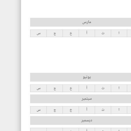
مارس
ا
ث
أ
خ
ج
س
يونيو
ا
ث
أ
خ
ج
س
سبتمبر
ا
ث
أ
خ
ج
س
ديسمبر