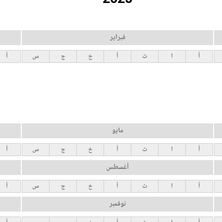
فبراير
أ
ا
ث
أ
خ
ج
س
أ
مايو
أ
ا
ث
أ
خ
ج
س
أ
أغسطس
أ
ا
ث
أ
خ
ج
س
أ
نوفمبر