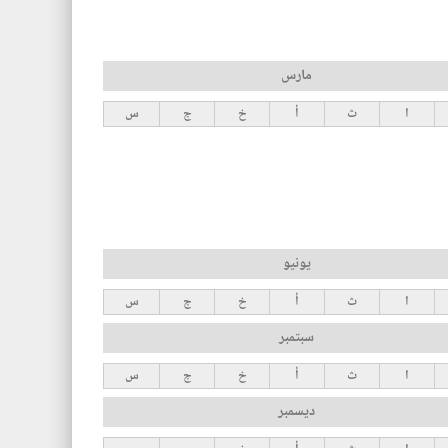
مارس
ا
ث
أ
خ
ج
س
يونيو
ا
ث
أ
خ
ج
س
سبتمبر
ا
ث
أ
خ
ج
س
ديسمبر