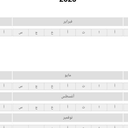
فبراير
أ
ا
ث
أ
خ
ج
س
أ
مايو
أ
ا
ث
أ
خ
ج
س
أ
أغسطس
أ
ا
ث
أ
خ
ج
س
أ
نوفمبر