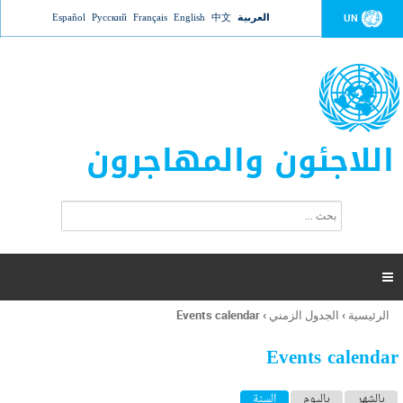
Jump to navigation
العربية
中文
English
Français
Русский
Español
UN
اللاجئون والمهاجرون
ا
ب
س
ح
ت
ث
م
ا

ر
ة
الرئيسية
›
الجدول الزمني
›
Events calendar
أنت
ا
هنا
ل
Events calendar
ب
ح
ا
بالشهر
باليوم
السنة
(علامة التبويب النشطة)
ث