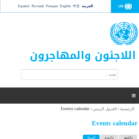
Jump to navigation
العربية
中文
English
Français
Русский
Español
UN
اللاجئون والمهاجرون
ا
ب
س
ح
ت
ث
م
ا

ر
ة
الرئيسية
›
الجدول الزمني
›
Events calendar
أنت
ا
هنا
ل
Events calendar
ب
ح
ا
بالشهر
باليوم
السنة
(علامة التبويب النشطة)
ث