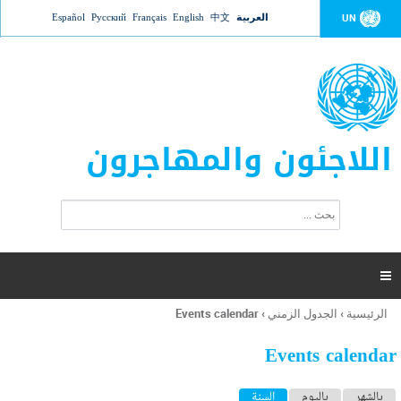
Jump to navigation
العربية
中文
English
Français
Русский
Español
UN
اللاجئون والمهاجرون
ا
ب
س
ح
ت
ث
م
ا

ر
ة
الرئيسية
›
الجدول الزمني
›
Events calendar
أنت
ا
هنا
ل
Events calendar
ب
ح
ا
بالشهر
باليوم
السنة
(علامة التبويب النشطة)
ث