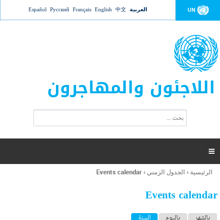
Jump to navigation
العربية
中文
English
Français
Русский
Español
UN
اللاجئون والمهاجرون
ا
ب
س
ح
ت
ث
م
ا

ر
ة
الرئيسية
›
الجدول الزمني
›
Events calendar
أنت
ا
هنا
ل
Events calendar
ب
ح
ا
بالشهر
باليوم
السنة
(علامة التبويب النشطة)
ث