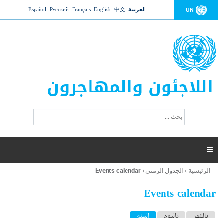
Jump to navigation
العربية
中文
English
Français
Русский
Español
UN
اللاجئون والمهاجرون
ا
ب
س
ح
ت
ث
م
ا

ر
ة
الرئيسية
›
الجدول الزمني
›
Events calendar
أنت
ا
هنا
ل
Events calendar
ب
ح
ا
بالشهر
باليوم
السنة
(علامة التبويب النشطة)
ث