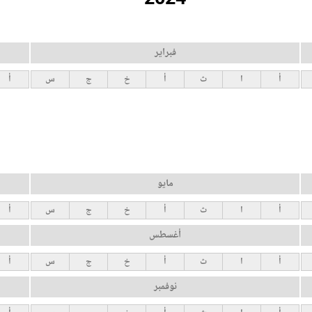
فبراير
أ
ا
ث
أ
خ
ج
س
أ
مايو
أ
ا
ث
أ
خ
ج
س
أ
أغسطس
أ
ا
ث
أ
خ
ج
س
أ
نوفمبر