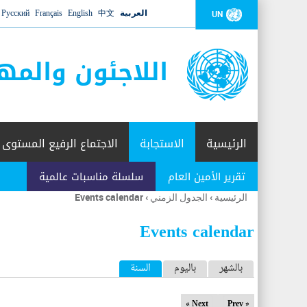
العربية
中文
English
Français
Русский
UN
اللاجئون والمه
الرئيسية
الاستجابة
الاجتماع الرفيع المستوى
تقرير الأمين العام
سلسلة مناسبات عالمية
الرئيسية
›
الجدول الزمني
›
Events calendar
أنت
هنا
Events calendar
ا
بالشهر
باليوم
السنة
(علامة التبويب النشطة)
ل
Next »
« Prev