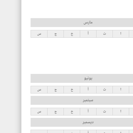
مارس
ا
ث
أ
خ
ج
س
يونيو
ا
ث
أ
خ
ج
س
سبتمبر
ا
ث
أ
خ
ج
س
ديسمبر