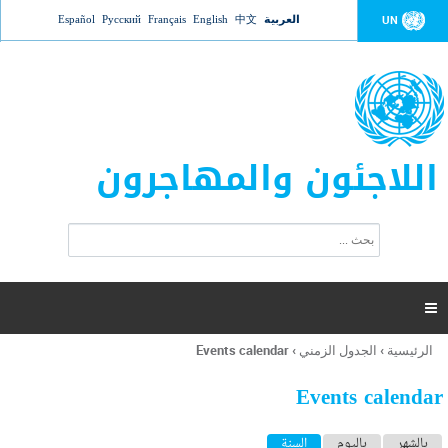
Jump to navigation
العربية
中文
English
Français
Русский
Español
UN
اللاجئون والمهاجرون
ا
ب
س
ح
ت
ث
م
ا

ر
ة
الرئيسية
›
الجدول الزمني
›
Events calendar
أنت
ا
هنا
ل
Events calendar
ب
ح
ا
بالشهر
باليوم
السنة
(علامة التبويب النشطة)
ث