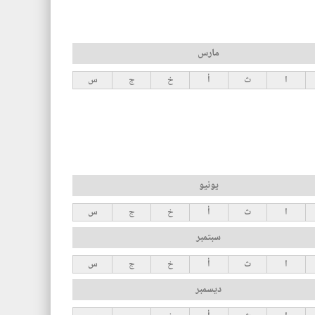
مارس
ا
ث
أ
خ
ج
س
يونيو
ا
ث
أ
خ
ج
س
سبتمبر
ا
ث
أ
خ
ج
س
ديسمبر