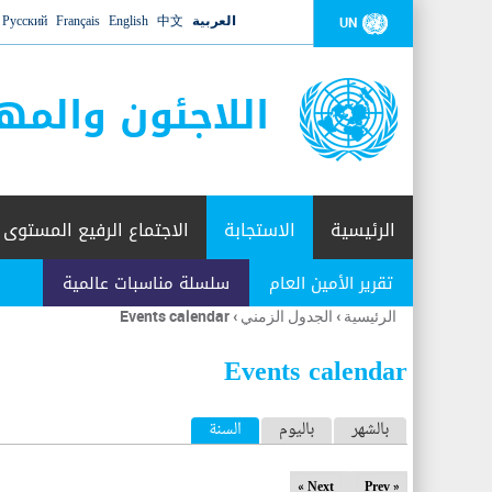
العربية
中文
English
Français
Русский
UN
اللاجئون والمه
الرئيسية
الاستجابة
الاجتماع الرفيع المستوى
تقرير الأمين العام
سلسلة مناسبات عالمية
الرئيسية
›
الجدول الزمني
›
Events calendar
أنت
هنا
Events calendar
ا
بالشهر
باليوم
السنة
(علامة التبويب النشطة)
ل
Next »
« Prev