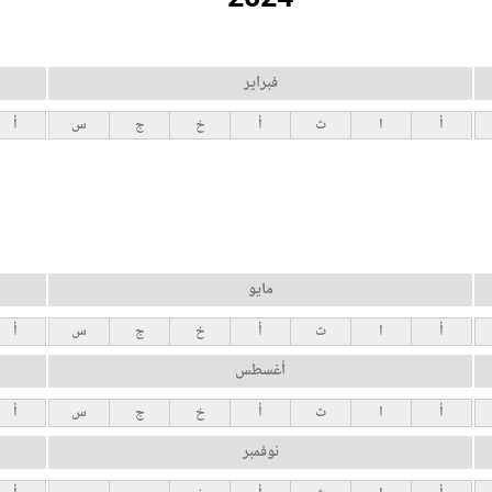
فبراير
أ
ا
ث
أ
خ
ج
س
أ
مايو
أ
ا
ث
أ
خ
ج
س
أ
أغسطس
أ
ا
ث
أ
خ
ج
س
أ
نوفمبر