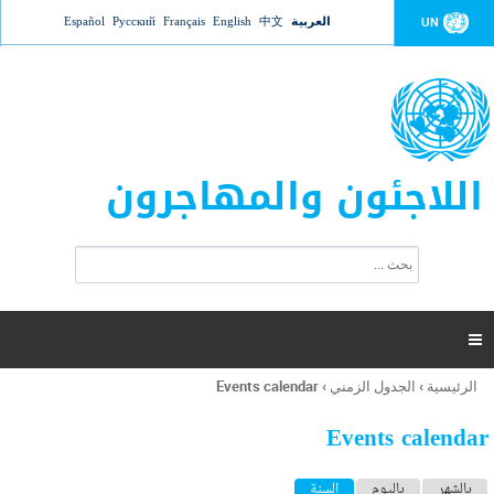
Jump to navigation
العربية
中文
English
Français
Русский
Español
UN
اللاجئون والمهاجرون
ا
ب
س
ح
ت
ث
م
ا

ر
ة
الرئيسية
›
الجدول الزمني
›
Events calendar
أنت
ا
هنا
ل
Events calendar
ب
ح
ا
بالشهر
باليوم
السنة
(علامة التبويب النشطة)
ث