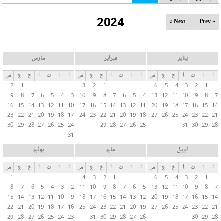
ل
2024
ت
Next »
« Prev
ب
و
ي
يناير
فبراير
مارس
ب
أ
ا
ث
أ
خ
ج
س
أ
ا
ث
أ
خ
ج
س
أ
ا
ث
أ
خ
ج
س
ا
2
1
3
2
1
6
5
4
3
2
1
ت
9
8
7
6
5
4
3
10
9
8
7
6
5
4
13
12
11
10
9
8
7
ا
16
15
14
13
12
11
10
17
16
15
14
13
12
11
20
19
18
17
16
15
14
ل
23
22
21
20
19
18
17
24
23
22
21
20
19
18
27
26
25
24
23
22
21
30
29
28
27
26
25
24
29
28
27
26
25
31
30
29
28
أ
31
س
ا
أبريل
مايو
يونيو
س
أ
ا
ث
أ
خ
ج
س
أ
ا
ث
أ
خ
ج
س
أ
ا
ث
أ
خ
ج
س
ي
1
4
3
2
1
6
5
4
3
2
1
ة
8
7
6
5
4
3
2
11
10
9
8
7
6
5
13
12
11
10
9
8
7
15
14
13
12
11
10
9
18
17
16
15
14
13
12
20
19
18
17
16
15
14
22
21
20
19
18
17
16
25
24
23
22
21
20
19
27
26
25
24
23
22
21
29
28
27
26
25
24
23
31
30
29
28
27
26
30
29
28