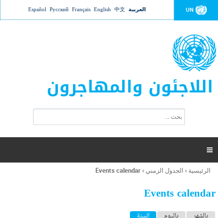
Jump to navigation
العربية
中文
English
Français
Русский
Español
UN
اللاجئون والمهاجرون
ا
ب
س
ح
ت
ث
م
ا

ر
ة
الرئيسية
›
الجدول الزمني
›
Events calendar
أنت
ا
هنا
ل
Events calendar
ب
ح
ا
بالشهر
باليوم
السنة
(علامة التبويب النشطة)
ث