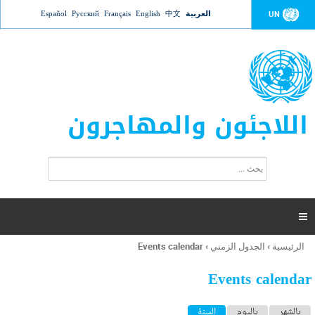
Jump to navigation
العربية
中文
English
Français
Русский
Español
UN
اللاجئون والمهاجرون
ا
ب
س
ح
ت
ث
م
ا

ر
ة
الرئيسية
›
الجدول الزمني
›
Events calendar
أنت
ا
هنا
ل
Events calendar
ب
ح
ا
بالشهر
باليوم
السنة
(علامة التبويب النشطة)
ث