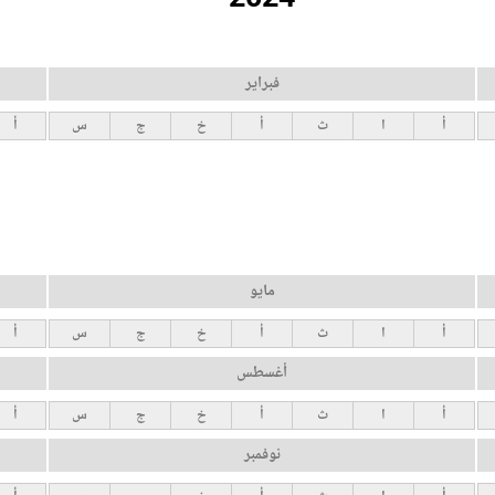
فبراير
أ
ا
ث
أ
خ
ج
س
أ
مايو
أ
ا
ث
أ
خ
ج
س
أ
أغسطس
أ
ا
ث
أ
خ
ج
س
أ
نوفمبر