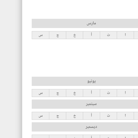
مارس
ا
ث
أ
خ
ج
س
يونيو
ا
ث
أ
خ
ج
س
سبتمبر
ا
ث
أ
خ
ج
س
ديسمبر