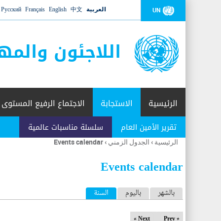
العربية
中文
English
Français
Русский
UN
اللاجئون والمه
الرئيسية
الاستجابة
الاجتماع الرفيع المستوى
تقرير الأمين العام
سلسلة مناسبات عالمية
الرئيسية
›
الجدول الزمني
›
Events calendar
أنت
هنا
Events calendar
ا
بالشهر
باليوم
السنة
(علامة التبويب النشطة)
ل
Next »
« Prev