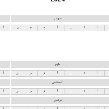
فبراير
أ
ا
ث
أ
خ
ج
س
أ
مايو
أ
ا
ث
أ
خ
ج
س
أ
أغسطس
أ
ا
ث
أ
خ
ج
س
أ
نوفمبر