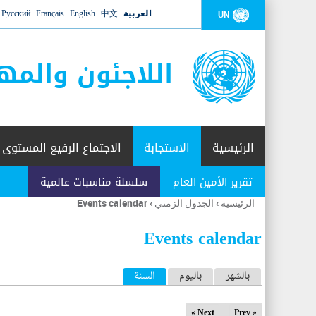
العربية
中文
English
Français
Русский
UN
اللاجئون والمه
الرئيسية
الاستجابة
الاجتماع الرفيع المستوى
تقرير الأمين العام
سلسلة مناسبات عالمية
الرئيسية
›
الجدول الزمني
›
Events calendar
أنت
هنا
Events calendar
ا
بالشهر
باليوم
السنة
(علامة التبويب النشطة)
ل
Next »
« Prev