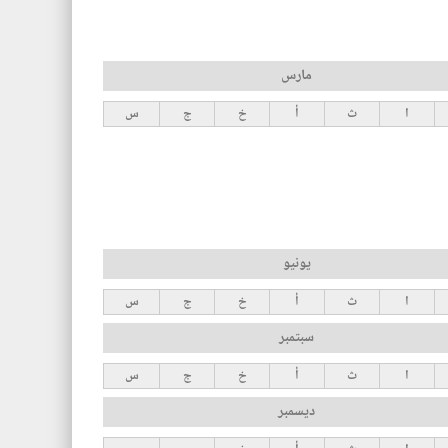
مارس
ا
ث
أ
خ
ج
س
يونيو
ا
ث
أ
خ
ج
س
سبتمبر
ا
ث
أ
خ
ج
س
ديسمبر