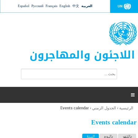
Jump to navigation
العربية
中文
English
Français
Русский
Español
UN
اللاجئون والمهاجرون
ا
ب
س
ح
ت
ث
م
ا

ر
ة
الرئيسية
›
الجدول الزمني
›
Events calendar
أنت
ا
هنا
ل
Events calendar
ب
ح
ا
بالشهر
باليوم
السنة
(علامة التبويب النشطة)
ث