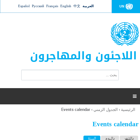
Jump to navigation
العربية
中文
English
Français
Русский
Español
UN
اللاجئون والمهاجرون
ا
ب
س
ح
ت
ث
م
ا

ر
ة
الرئيسية
›
الجدول الزمني
›
Events calendar
أنت
ا
هنا
ل
Events calendar
ب
ح
ا
بالشهر
باليوم
السنة
(علامة التبويب النشطة)
ث