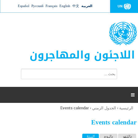
Jump to navigation
العربية
中文
English
Français
Русский
Español
UN
اللاجئون والمهاجرون
ا
ب
س
ح
ت
ث
م
ا

ر
ة
الرئيسية
›
الجدول الزمني
›
Events calendar
أنت
ا
هنا
ل
Events calendar
ب
ح
ا
بالشهر
باليوم
السنة
(علامة التبويب النشطة)
ث