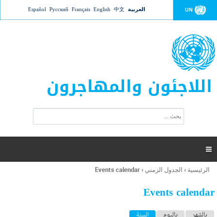
Jump to navigation
العربية
中文
English
Français
Русский
Español
UN
اللاجئون والمهاجرون
ا
ب
س
ح
ت
ث
م
ا

ر
ة
الرئيسية
›
الجدول الزمني
›
Events calendar
أنت
ا
هنا
ل
Events calendar
ب
ح
ا
بالشهر
باليوم
السنة
(علامة التبويب النشطة)
ث