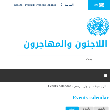
Jump to navigation
العربية
中文
English
Français
Русский
Español
UN
اللاجئون والمهاجرون
ا
ب
س
ح
ت
ث
م
ا

ر
ة
الرئيسية
›
الجدول الزمني
›
Events calendar
أنت
ا
هنا
ل
Events calendar
ب
ح
ا
بالشهر
باليوم
السنة
(علامة التبويب النشطة)
ث