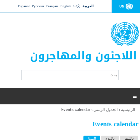
Jump to navigation
العربية
中文
English
Français
Русский
Español
UN
اللاجئون والمهاجرون
ا
ب
س
ح
ت
ث
م
ا

ر
ة
الرئيسية
›
الجدول الزمني
›
Events calendar
أنت
ا
هنا
ل
Events calendar
ب
ح
ا
بالشهر
باليوم
السنة
(علامة التبويب النشطة)
ث