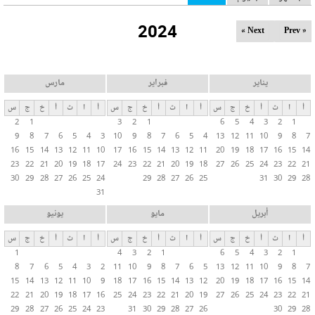
ل
2024
ت
Next »
« Prev
ب
و
ي
يناير
فبراير
مارس
ب
أ
ا
ث
أ
خ
ج
س
أ
ا
ث
أ
خ
ج
س
أ
ا
ث
أ
خ
ج
س
ا
2
1
3
2
1
6
5
4
3
2
1
ت
9
8
7
6
5
4
3
10
9
8
7
6
5
4
13
12
11
10
9
8
7
ا
16
15
14
13
12
11
10
17
16
15
14
13
12
11
20
19
18
17
16
15
14
ل
23
22
21
20
19
18
17
24
23
22
21
20
19
18
27
26
25
24
23
22
21
30
29
28
27
26
25
24
29
28
27
26
25
31
30
29
28
أ
31
س
ا
أبريل
مايو
يونيو
س
أ
ا
ث
أ
خ
ج
س
أ
ا
ث
أ
خ
ج
س
أ
ا
ث
أ
خ
ج
س
ي
1
4
3
2
1
6
5
4
3
2
1
ة
8
7
6
5
4
3
2
11
10
9
8
7
6
5
13
12
11
10
9
8
7
15
14
13
12
11
10
9
18
17
16
15
14
13
12
20
19
18
17
16
15
14
22
21
20
19
18
17
16
25
24
23
22
21
20
19
27
26
25
24
23
22
21
29
28
27
26
25
24
23
31
30
29
28
27
26
30
29
28